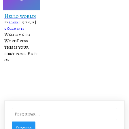
Hello world!
By
admin
|
17
jan, 21
|
0 Comments
Welcome to
WordPress.
This is your
first post. Edit
or
Pesquisar
por: