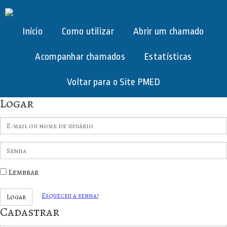
Início
Como utilizar
Abrir um chamado
Acompanhar chamados
Estatísticas
Voltar para o Site PMED
Logar
E-
mail
ou
Senha
nome
de
Lembrar
usuário
Esqueceu a senha?
Logar
Cadastrar