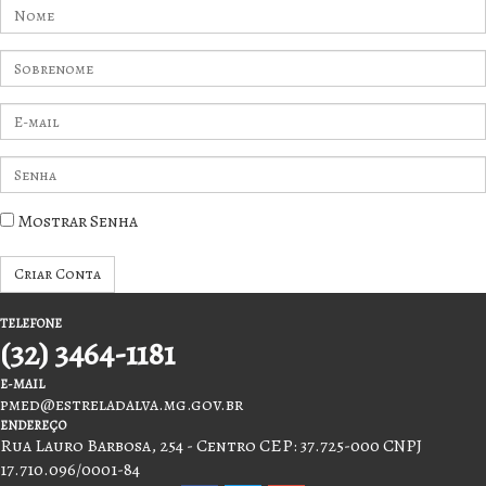
Nome
Sobrenome
E-
mail
Insira
uma
senha
Mostrar Senha
Criar Conta
TELEFONE
(32) 3464-1181
E-MAIL
pmed@estreladalva.mg.gov.br
ENDEREÇO
Rua Lauro Barbosa, 254 - Centro CEP: 37.725-000 CNPJ
17.710.096/0001-84