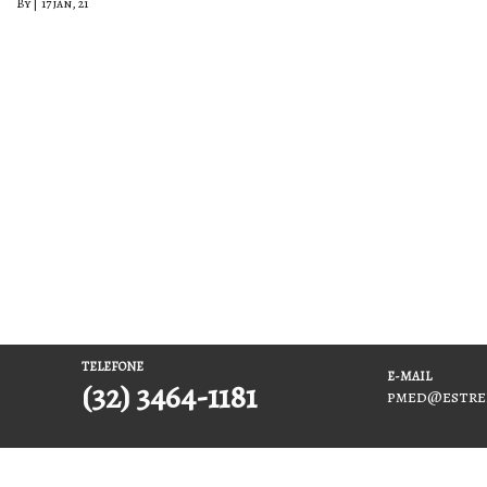
By
|
17
jan, 21
TELEFONE
E-MAIL
(32) 3464-1181
pmed@estrel